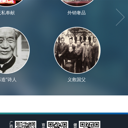
无私奉献
外销奢品
再造”诗人
义救国父