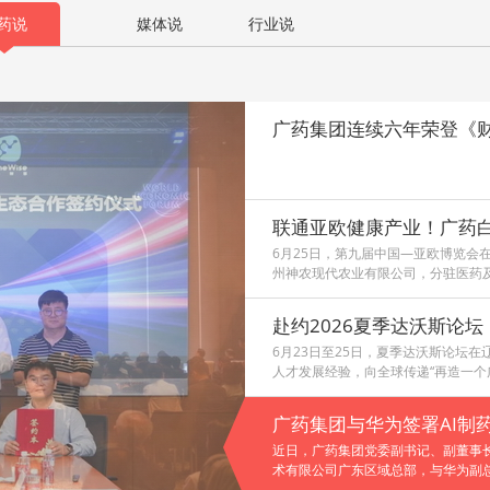
药说
媒体说
行业说
联通亚欧健康产业！广药
6月25日，第九届中国—亚欧博览会
州神农现代农业有限公司，分驻医药
赴约2026夏季达沃斯论
6月23日至25日，夏季达沃斯论坛
人才发展经验，向全球传递“再造一个
广药集团与华为签署AI制
近日，广药集团党委副书记、副董事
术有限公司广东区域总部，与华为副