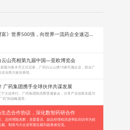
广药集团连续六年荣登《财富》世界500强，向世界一流药企全速迈进！
白云山亮相第九届中国—亚欧博览会
在新疆乌鲁木齐正式启幕，广药白云山携19家司属企业，联合广
及农业两大板块展馆。
坛！广药集团携手全球伙伴共谋发展
在辽宁大连举行。广药集团陈杰辉受邀参会，分享产业创新实践与
广药”的战略愿景。
药生态合作协议，深化数智药研合作
长、总经理陈杰辉，党委委员、副总经理程洪进率队到访华为技
总裁、制造与大企业军团总裁刘超座谈交流。