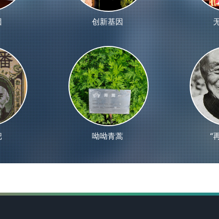
因
创新基因
杷
呦呦青蒿
“