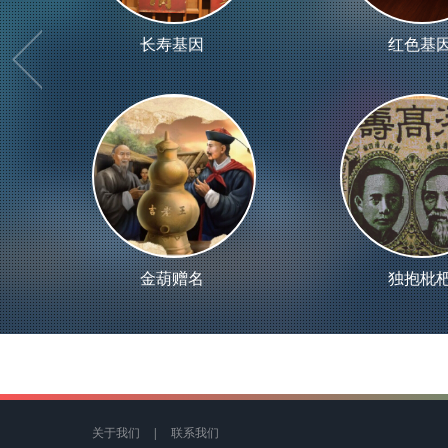
长寿基因
红色基
金葫赠名
独抱枇
关于我们
|
联系我们